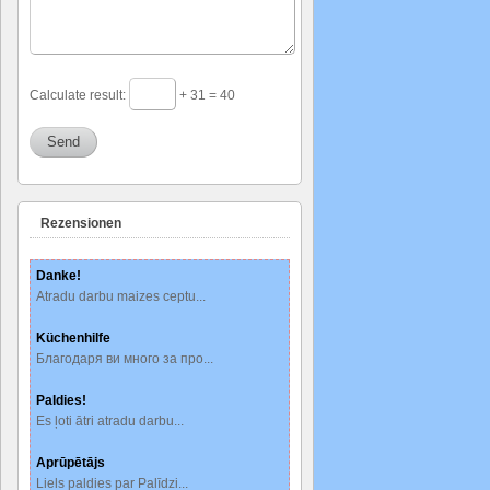
Calculate result:
+ 31 = 40
Rezensionen
Danke!
Atradu darbu maizes ceptu...
Küchenhilfe
Благодаря ви много за про...
Paldies!
Es ļoti ātri atradu darbu...
Aprūpētājs
Liels paldies par Palīdzi...