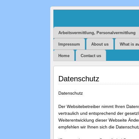
HR Consulting 
Personalmana
Arbeitsvermittlung, Personalvermittlung
Impressum
About us
What is a
BERATUNG – HR
Home
Contact us
Datenschutz
Datenschutz
Der Websitebetreiber nimmt Ihren Daten
vertraulich und entsprechend der gesetz
Weiterentwicklung dieser Webseite Änd
empfehlen wir Ihnen sich die Datenschu