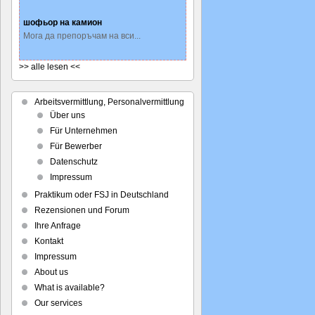
шофьор на камион
Мога да препоръчам на вси...
>> alle lesen <<
Arbeitsvermittlung, Personalvermittlung
Über uns
Für Unternehmen
Für Bewerber
Datenschutz
Impressum
Praktikum oder FSJ in Deutschland
Rezensionen und Forum
Ihre Anfrage
Kontakt
Impressum
About us
What is available?
Our services