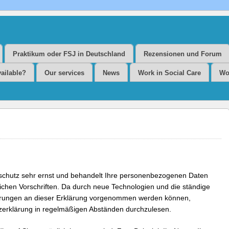
&
gement
Praktikum oder FSJ in Deutschland
Rezensionen und Forum
vailable?
Our services
News
Work in Social Care
Wo
 CONSULTING & PERSONALMANAGEMENT
schutz sehr ernst und behandelt Ihre personenbezogenen Daten
lichen Vorschriften. Da durch neue Technologien und die ständige
erungen an dieser Erklärung vorgenommen werden können,
tzerklärung in regelmäßigen Abständen durchzulesen.