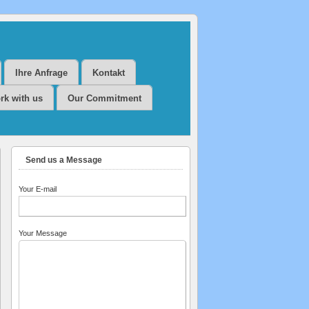
Ihre Anfrage
Kontakt
rk with us
Our Commitment
Send us a Message
Your E-mail
Your Message